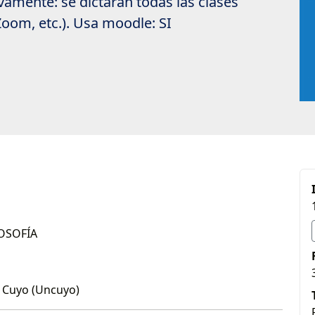
vamente: se dictarán todas las clases
Zoom, etc.). Usa moodle: SI
LOSOFÍA
e Cuyo (Uncuyo)