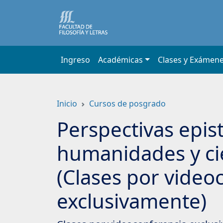
Saltar
a
contenido
principal
Ingreso
Académicas
Clases y Exámen
Inicio
Cursos de posgrado
Perspectivas epis
humanidades y cie
(Clases por video
exclusivamente)