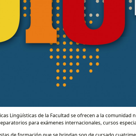
íticas Lingüísticas de la Facultad se ofrecen a la comunida
reparatorios para exámenes internacionales, cursos especia
stas de formación que se brindan son de cursado cuatrimes