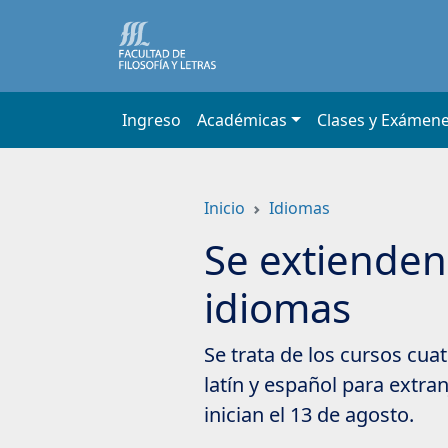
Saltar
a
contenido
principal
Ingreso
Académicas
Clases y Exámen
Inicio
Idiomas
Se extienden
idiomas
Se trata de los cursos cuat
latín y español para extra
inician el 13 de agosto.