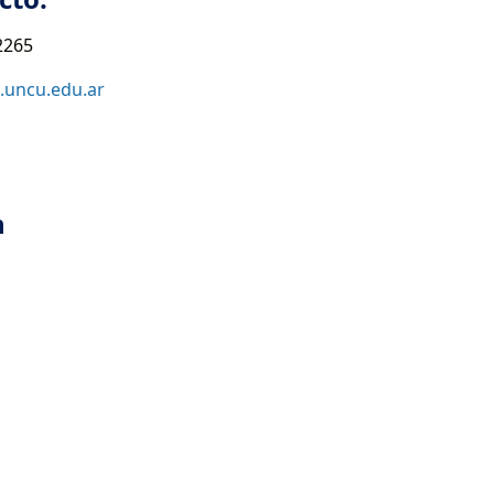
2265
l.uncu.edu.ar
n