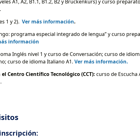
veles A1, A2, B1.1, B1.2, B2 y Brückenkurs) y curso prepara
.
es 1 y 2).
Ver más información
.
ngo: programa especial integrado de lengua” y curso prepa
más información
ioma Inglés nivel 1 y curso de Conversación; curso de idiom
o; curso de idioma Italiano A1.
Ver más información.
 el Centro Científico Tecnológico (CCT):
curso de Escucha A
n
.
isitos
 inscripción: