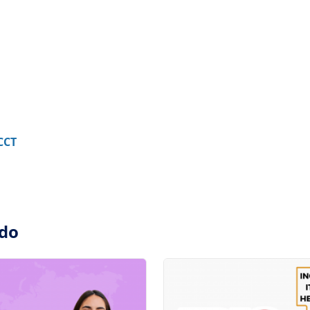
CCT
ado